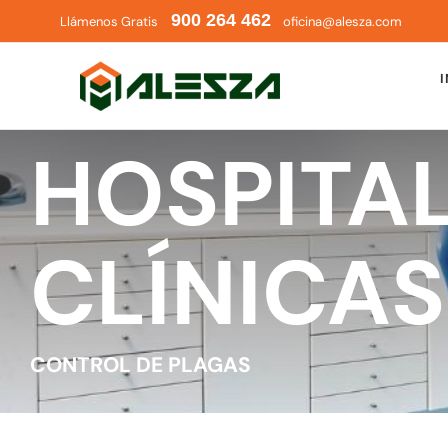
Saltar
900 264 462
Llámenos Gratis
oficina@alesza.com
al
contenido
I
HOSPITAL
CLÍNICAS
CONTROL DE PLAGAS