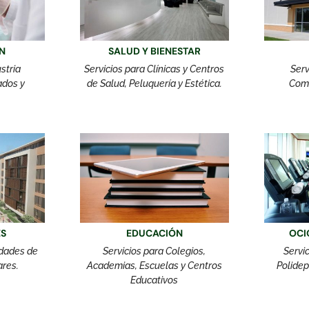
N
SALUD Y BIENESTAR
stria
Servicios para Clínicas y Centros
Serv
ados y
de Salud, Peluquería y Estética.
Come
ES
EDUCACIÓN
OCI
idades de
Servicios para Colegios,
Servi
ares.
Academias, Escuelas y Centros
Polidep
Educativos