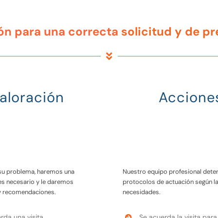
ón para una correcta
solicitud y de p
aloración
Accione
su problema, haremos una
Nuestro equipo profesional dete
 es necesario y le daremos
protocolos de actuación según l
y recomendaciones.
necesidades.
rda una visita
Se acuerda la visita para 