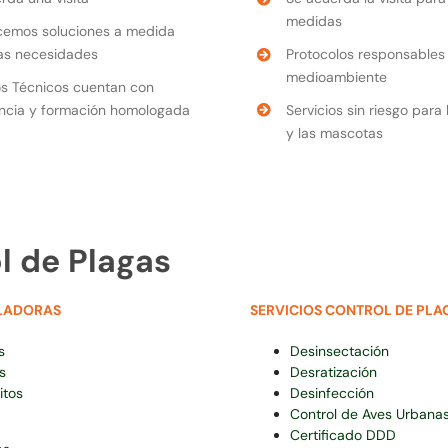
medidas
cemos soluciones a medida
as necesidades
Protocolos responsables 
medioambiente
s Técnicos cuentan con
ncia y formación homologada
Servicios sin riesgo para
y las mascotas
l de Plagas
LADORAS
SERVICIOS CONTROL DE PLA
s
Desinsectación
s
Desratización
itos
Desinfección
Control de Aves Urbana
Certificado DDD