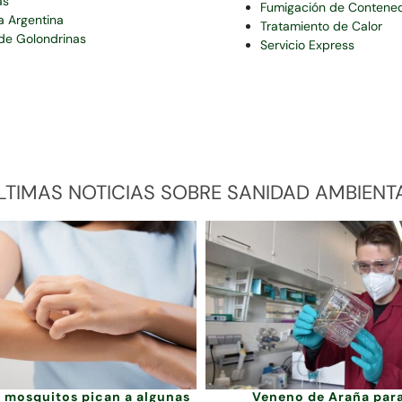
as
Fumigación de Contene
a Argentina
Tratamiento de Calor
de Golondrinas
Servicio Express
LTIMAS NOTICIAS SOBRE SANIDAD AMBIENT
s mosquitos pican a algunas
Veneno de Araña par