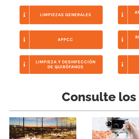
A
LIMPIEZAS GENERALES
R
APPCC
LIMPIEZA Y DESINFECCIÓN
DE QUIRÓFANOS
Consulte los