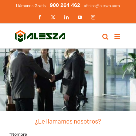
Saltar
900 264 462
Llámenos Gratis
oficina@alesza.com
al
contenido
Facebook
X
LinkedIn
YouTube
Instagram
¿Le llamamos nosotros?
*Nombre