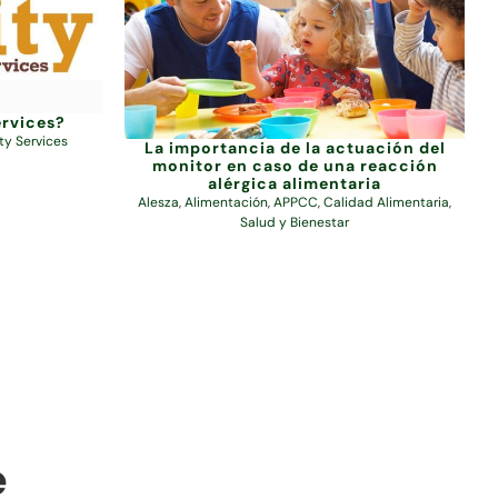
ervices?
ity Services
La importancia de la actuación del
monitor en caso de una reacción
alérgica alimentaria
Alesza
,
Alimentación
,
APPCC
,
Calidad Alimentaria
,
Salud y Bienestar
e