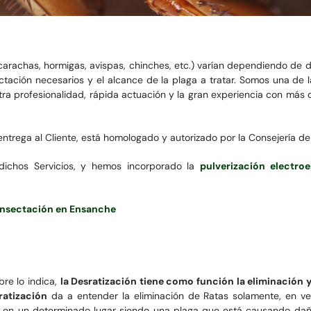
carachas, hormigas, avispas, chinches, etc.) varían dependiendo de d
ctación necesarios y el alcance de la plaga a tratar. Somos una de
a profesionalidad, rápida actuación y la gran experiencia con más 
ntrega al Cliente, está homologado y autorizado por la Consejería de
 dichos Servicios, y hemos incorporado la
pulverización electroe
sinsectación en Ensanche
re lo indica,
la Desratización tiene como función la eliminación 
ratización
da a entender la eliminación de Ratas solamente, en ve
 en un determinado lugar siendo una plaga que está causando daños