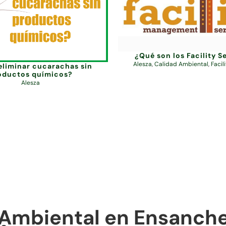
¿Qué son los Facility S
Alesza
,
Calidad Ambiental
,
Facil
liminar cucarachas sin
oductos químicos?
Alesza
 Ambiental en Ensanch