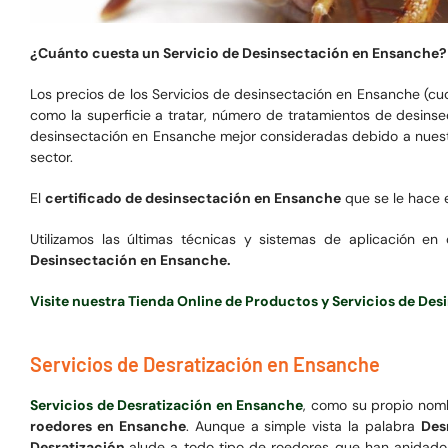
¿Cuánto cuesta un Servicio de Desinsectación en Ensanche?
Los precios de los Servicios de desinsectación en Ensanche (cu
como la superficie a tratar, número de tratamientos de desinse
desinsectación en Ensanche mejor consideradas debido a nuestr
sector.
El
certificado de desinsectación en Ensanche
que se le hace e
Utilizamos las últimas técnicas y sistemas de aplicación en
Desinsectación en Ensanche.
Visite nuestra Tienda Online de Productos y Servicios de De
Servicios de Desratización en Ensanche
Servicios de Desratización en Ensanche
, como su propio nomb
roedores en Ensanche
. Aunque a simple vista la palabra
Des
Desratización
alude a todo tipo de roedores que han anidado