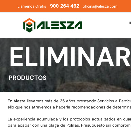
Saltar
900 264 462
Llámenos Gratis
oficina@alesza.com
al
contenido
I
ELIMINAR
PRODUCTOS
En Alesza llevamos más de 35 años prestando Servicios a Particul
ello que nos atrevemos a hacerle recomendaciones de determinad
La experiencia acumulada y los protocolos actualizados en cuant
para acabar con una plaga de Polillas. Presupuesto sin compromi