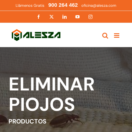
Saltar
900 264 462
Llámenos Gratis
oficina@alesza.com
al
contenido
Facebook
X
LinkedIn
YouTube
Instagram
ELIMINAR
PIOJOS
PRODUCTOS