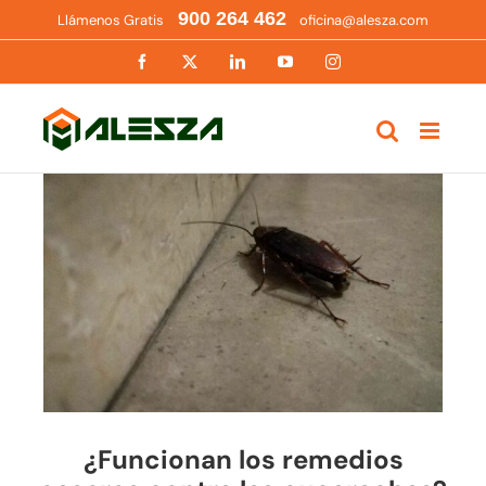
Saltar
900 264 462
Llámenos Gratis
oficina@alesza.com
al
contenido
Facebook
X
LinkedIn
YouTube
Instagram
Ver
imagen
más
grande
¿Funcionan los remedios