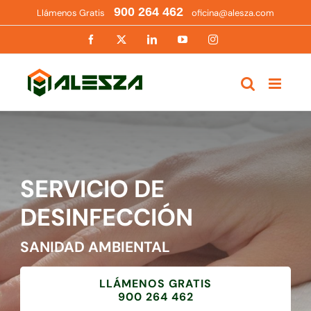
Saltar
900 264 462
Llámenos Gratis
oficina@alesza.com
al
contenido
Facebook
X
LinkedIn
YouTube
Instagram
SERVICIO DE
DESINFECCIÓN
SANIDAD AMBIENTAL
LLÁMENOS GRATIS
900 264 462