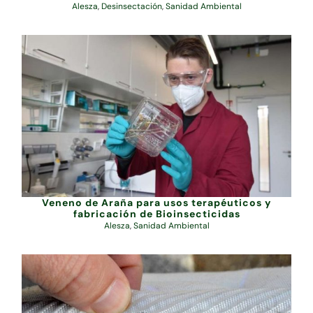
Alesza
,
Desinsectación
,
Sanidad Ambiental
Veneno de Araña para usos terapéuticos y
fabricación de Bioinsecticidas
Alesza
,
Sanidad Ambiental