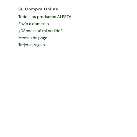
Su Compra Online
Todos los productos ALESZA
Envío a domicilio
¿Dónde está mi pedido?
Medios de pago
Tarjetas regalo
Atención al Cliente
Planificación y asesoramiento
Venta telefónica
Preguntas frecuentes
Deje su opinión
Catálogo y folletos
Servicios Alesza
Calidad Ambiental
Sanidad Ambiental