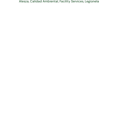
Alesza
,
Calidad Ambiental
,
Facility Services
,
Legionela
Dirección
Avda. de Manoteras, 10
Edificio B – Oficina 108
Madrid
28050 (Madrid)
Su Compra Online
Todos los productos ALESZA
Envío a domicilio
¿Dónde está mi pedido?
Medios de pago
Tarjetas regalo