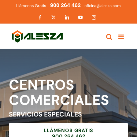
Saltar
900 264 462
Llámenos Gratis
oficina@alesza.com
al
contenido
Facebook
X
LinkedIn
YouTube
Instagram
CENTROS
COMERCIALES
SERVICIOS ESPECIALES
LLÁMENOS GRATIS
900 264 462