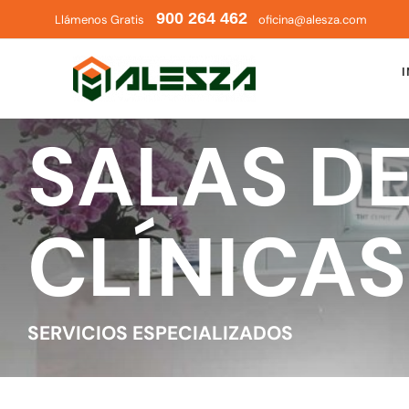
Saltar
900 264 462
Llámenos Gratis
oficina@alesza.com
al
contenido
I
SALAS D
CLÍNICAS
SERVICIOS ESPECIALIZADOS