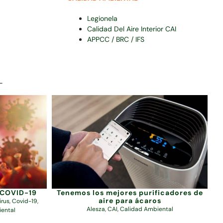
Legionela
Calidad Del Aire Interior CAI
APPCC / BRC / IFS
L
 COVID-19
Tenemos los mejores purificadores de
aire para ácaros
irus
,
Covid-19
,
Alesza
,
CAI
,
Calidad Ambiental
ental