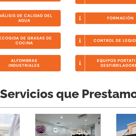
NÁLISIS DE CALIDAD DEL
FORMACIÓN
AGUA
ECOGIDA DE GRASAS DE
CONTROL DE LEGI
COCINA
ALFOMBRAS
EQUIPOS PORTATI
INDUSTRIALES
DESFIBRILADOR
 Servicios que Prestamo