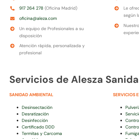
917 264 278
(Oficina Madrid)
Le ofre
según l
oficina@aleza.com
Nuestro
Un equipo de Profesionales a su
experie
disposición
Atención rápida, personalizada y
profesional
Servicios de Alesza Sanid
SANIDAD AMBIENTAL
SERVICIOS 
Desinsectación
Pulveri
Desratización
Servic
Desinfección
Contro
Certificado DDD
Contro
Termitas y Carcoma
Fumiga