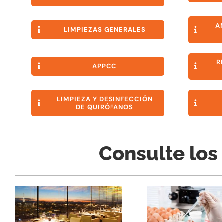
A
LIMPIEZAS GENERALES
R
APPCC
LIMPIEZA Y DESINFECCIÓN
DE QUIRÓFANOS
Consulte los