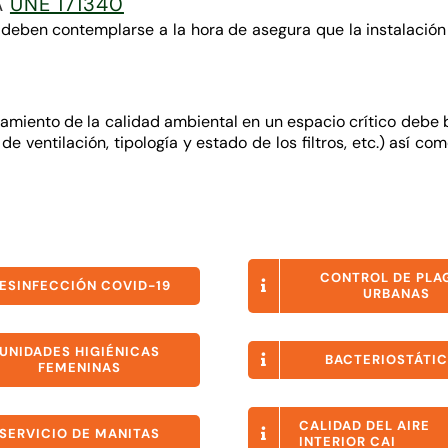
A
UNE 171340
eben contemplarse a la hora de asegura que la instalación 
miento de la calidad ambiental en un espacio crítico debe ba
a de ventilación, tipología y estado de los filtros, etc.) as
CONTROL DE PLA
ESINFECCIÓN COVID-19
URBANAS
UNIDADES HIGIÉNICAS
BACTERIOSTÁTI
FEMENINAS
CALIDAD DEL AIRE
SERVICIO DE MANITAS
INTERIOR CAI