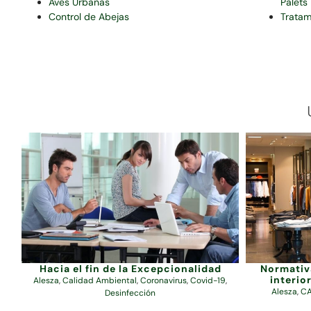
Aves Urbanas
Palets
Control de Abejas
Tratam
Hacia el fin de la Excepcionalidad
Normativa
interio
Alesza
,
Calidad Ambiental
,
Coronavirus
,
Covid-19
,
Alesza
,
CA
Desinfección