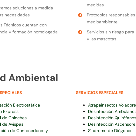
medidas
cemos soluciones a medida
as necesidades
Protocolos responsables 
medioambiente
s Técnicos cuentan con
ncia y formación homologada
Servicios sin riesgo para
y las mascotas
ad Ambiental
ESPECIALES
SERVICIOS ESPECIALES
zación Electrostática
Atrapainsectos Voladore
io Express
Desinfección Ambulanci
l de Chinches
Desinfección Quirófano
l de Avispas
Desinfección Ascensore
ción de Contenedores y
Síndrome de Diógenes