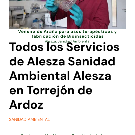
Veneno de Araña para usos terapéuticos y
fabricación de Bioinsecticidas
Todos los Servicios
Alesza
,
Sanidad Ambiental
de Alesza Sanidad
Ambiental Alesza
en Torrejón de
Ardoz
SANIDAD AMBIENTAL