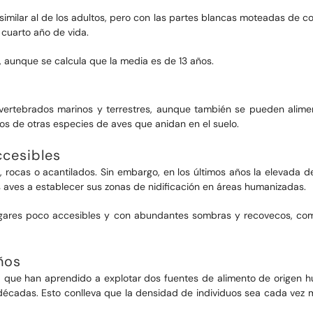
imilar al de los adultos, pero con las partes blancas moteadas de col
 cuarto año de vida.
, aunque se calcula que la media es de 13 años.
nvertebrados marinos y terrestres, aunque también se pueden alimen
os de otras especies de aves que anidan en el suelo.
ccesibles
tes, rocas o acantilados. Sin embargo, en los últimos años la elevada
as aves a establecer sus zonas de nidificación en áreas humanizadas.
ugares poco accesibles y con abundantes sombras y recovecos, como
ños
 que han aprendido a explotar dos fuentes de alimento de origen h
 décadas. Esto conlleva que la densidad de individuos sea cada vez