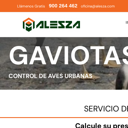
Saltar
900 264 462
Llámenos Gratis
oficina@alesza.com
al
contenido
I
GAVIOTA
CONTROL DE AVES URBANAS
SERVICIO 
Calcule su pre