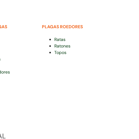
GAS
PLAGAS ROEDORES
Ratas
Ratones
Topos
s
dores
AL