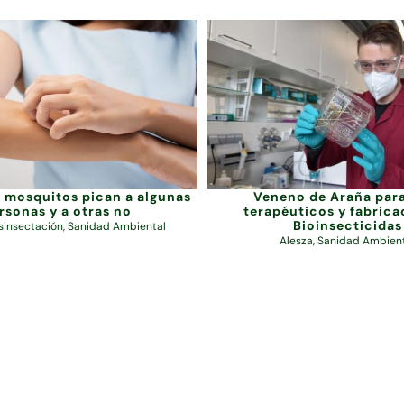
s mosquitos pican a algunas
Veneno de Araña par
rsonas y a otras no
terapéuticos y fabrica
Bioinsecticidas
sinsectación
,
Sanidad Ambiental
Alesza
,
Sanidad Ambien