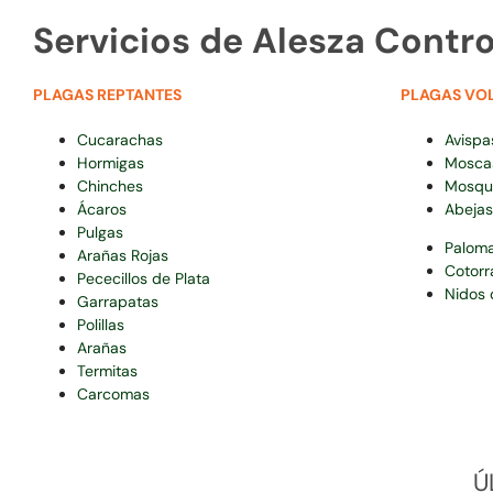
Servicios de Alesza Contro
PLAGAS REPTANTES
PLAGAS VO
Cucarachas
Avispa
Hormigas
Mosca
Chinches
Mosqu
Ácaros
Abejas
Pulgas
Palom
Arañas Rojas
Cotorr
Pececillos de Plata
Nidos 
Garrapatas
Polillas
Arañas
Termitas
Carcomas
Ú