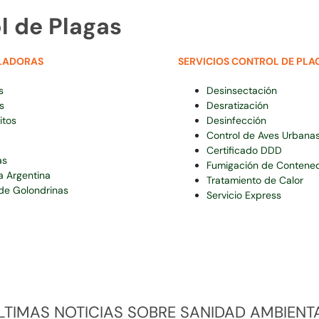
l de Plagas
LADORAS
SERVICIOS CONTROL DE PLA
s
Desinsectación
s
Desratización
itos
Desinfección
Control de Aves Urbana
Certificado DDD
as
Fumigación de Contene
a Argentina
Tratamiento de Calor
de Golondrinas
Servicio Express
LTIMAS NOTICIAS SOBRE SANIDAD AMBIENT